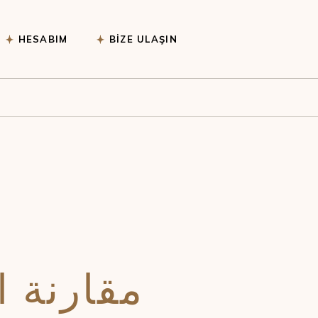
deolarım
HESABIM
BIZE ULAŞIN
ı
Videolarım
ler
ar
مقارنة ا