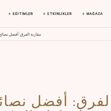
Eğitim Videoları
Vi
EĞITIMLER
ETKINLIKLER
MAĞAZA
Astrolojik Ürünler
Aksesuarlar
مقارنة الفرق: أفضل نصائح 
Aromatik Yağlar
Eğitim Videolar
Astrolojik Ürün
Aksesuarlar
Aromatik Yağl
لفرق: أفضل نصائ