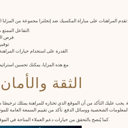
تقدم المراهنات على مباراة المكسيك ضد إنجلترا مجموعة من المزايا التي تجعلها تجربة مثيرة. لنستعرض بعض هذه الفوائد:
التفاعل الممتع مع المباراة، مما يجعل تجربة المشاهدة أكثر إثارة.
فرص الربح المحتملة المرتبطة بقراراتك المحسوبة بدقة.
توفير معلومات تفصيلية تدعم قراراتك خلال المراهنة.
القدرة على استخدام خيارات المراهنة بالعملات الرقمية، مما يعزز من سهولة التعامل.
مع هذه المزايا، يمكنك تحسين استراتيجياتك في المراهنة والإحساس بالأداء العام للفريقين.
الثقة والأمان
ة. يجب عليك التأكد من أن الموقع الذي تختاره للمراهنة يمتلك ترخيصًا م
كما يُنصح بالتحقق من خيارات دعم العملاء المتاحة في الموقع، حيث يمكنك الحصول على المساعدة عند الحاجة.