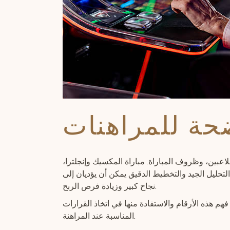
حة للمراهنات
اعبين، وظروف المباراة. مباراة المكسيك وإنجلترا،
الحماس والتفاعل. التحليل الجيد والتخطيط الدقيق يمكن أن يؤديان إلى
نجاح كبير وزيادة فرص الربح.
ئيات، تمتلك إنجلترا نسبة فوز تبلغ 2.54 بينما تتساوى المكسيك تقريبًا مع نسبة فوز تبلغ 2.98. يجب فهم هذه الأرقام والاستفادة منها في اتخاذ القرارات
المناسبة عند المراهنة.