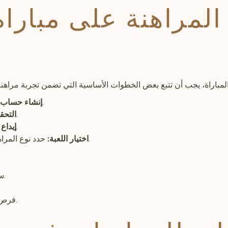
المراهنة على مبارا
عليك أولاً التسجيل في موقع مراهنات موثوق به.
إنشاء حساب:
قم بتأكيد هويتك واختبارات الأمان.
التحق
اضغط هنا لاختيار طريقة الدفع المناسبة.
إيداع 
حدد نوع المراهنة التي تفضلها (مراهنة فائزة، عدد الأهداف، إلخ).
اختيار اللعبة:
سهولة الوصول إلى معلومات شاملة قبل المباراة.
فرص الفوز الكبيرة من خلال تتبع إحصائيات الفريقين.