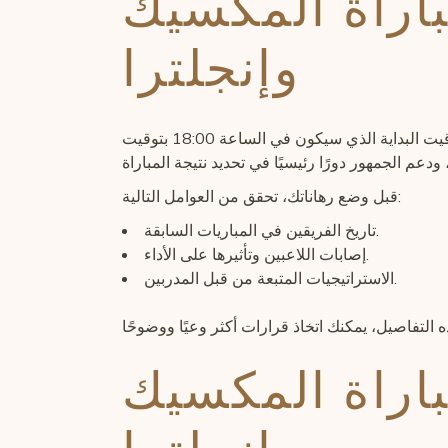
باراة المكسيك
وإنجلترا
عند المراهنة، من المهم فهم تفاصيل المباراة، مثل توقيت البداية الذي سيكون في الساعة 18:00 بتوقيت UTC. كما أن اختيار استاد أزتيكا كملعب لن يؤدي فقط إلى تعزيز
قبل وضع رهاناتك، تحقق من العوامل التالية:
تاريخ الفريقين في المباريات السابقة.
إصابات اللاعبين وتأثيرها على الأداء.
الاستراتيجيات المتبعة من قبل المدربين.
باراة المكسيك