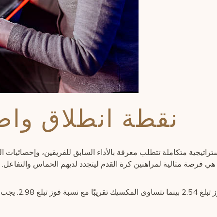
نقطة انطلاق واض
تيجية متكاملة تتطلب معرفة بالأداء السابق للفريقين، وإحصائيات الل
تي ستقام في استاد أزتيكا في 5 يوليو 2026، هي فرصة مثالية لمراهنين كرة القدم ليتجدد لديهم 
بالنظر إلى الإحصا